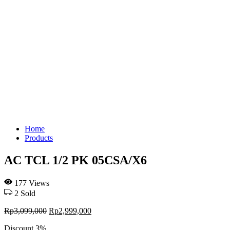
Home
Products
AC TCL 1/2 PK 05CSA/X6
177
Views
2
Sold
Rp
3,099,000
Rp
2,999,000
Discount
3%