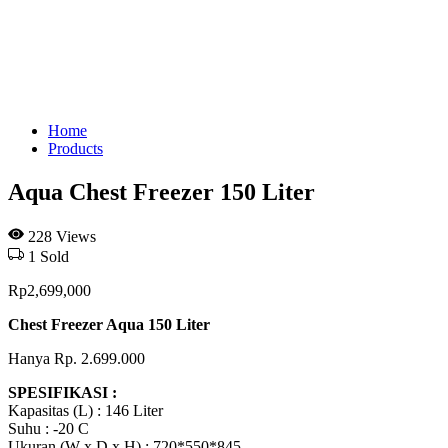
Home
Products
Aqua Chest Freezer 150 Liter
228
Views
1
Sold
Rp
2,699,000
Chest Freezer Aqua 150 Liter
Hanya Rp. 2.699.000
SPESIFIKASI :
Kapasitas (L) : 146 Liter
Suhu : -20 C
Ukuran (W x D x H) : 720*550*845