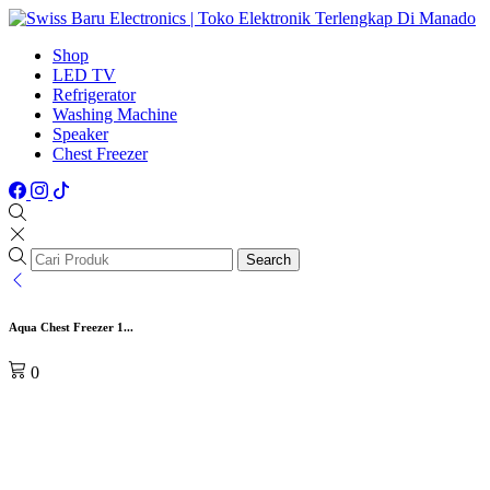
Shop
LED TV
Refrigerator
Washing Machine
Speaker
Chest Freezer
Search
Aqua Chest Freezer 1...
0