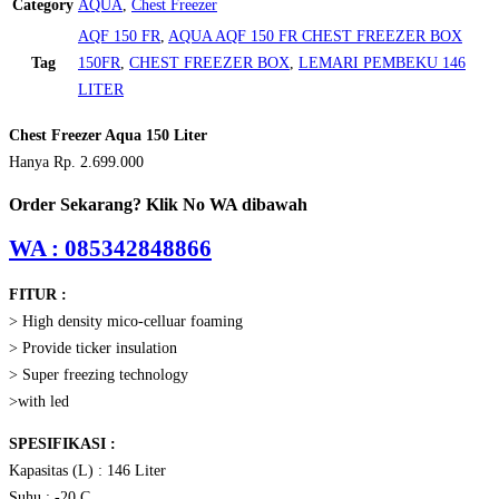
Category
AQUA
,
Chest Freezer
AQF 150 FR
,
AQUA AQF 150 FR CHEST FREEZER BOX
Tag
150FR
,
CHEST FREEZER BOX
,
LEMARI PEMBEKU 146
LITER
Chest Freezer Aqua 150 Liter
Hanya Rp. 2.699.000
Order Sekarang? Klik No WA dibawah
WA : 085342848866
FITUR :
> High density mico-celluar foaming
> Provide ticker insulation
> Super freezing technology
>with led
SPESIFIKASI :
Kapasitas (L) : 146 Liter
Suhu : -20 C