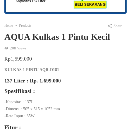
Home
Products
Share
AQUA Kulkas 1 Pintu Kecil
208
Views
Rp
1,599,000
KULKAS 1 PINTU AQR-D181
137 Liter : Rp. 1.699.000
Spesifikasi :
-Kapasitas : 137L
-Dimensi : 505 x 515 x 1052 mm
-Rate Input : 35W
Fitur :