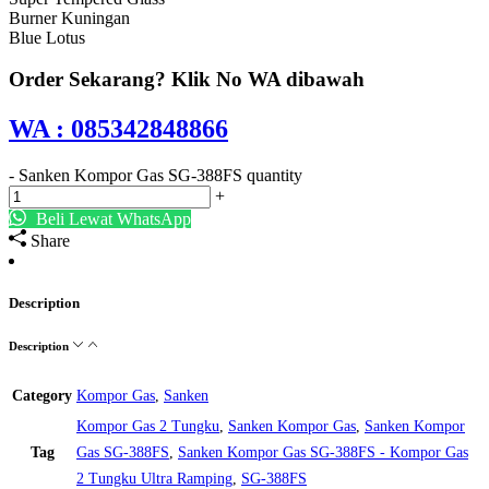
Burner Kuningan
Blue Lotus
Order Sekarang? Klik No WA dibawah
WA : 085342848866
-
Sanken Kompor Gas SG-388FS quantity
+
Beli Lewat WhatsApp
Share
Description
Description
Category
Kompor Gas
,
Sanken
Kompor Gas 2 Tungku
,
Sanken Kompor Gas
,
Sanken Kompor
Tag
Gas SG-388FS
,
Sanken Kompor Gas SG-388FS - Kompor Gas
2 Tungku Ultra Ramping
,
SG-388FS