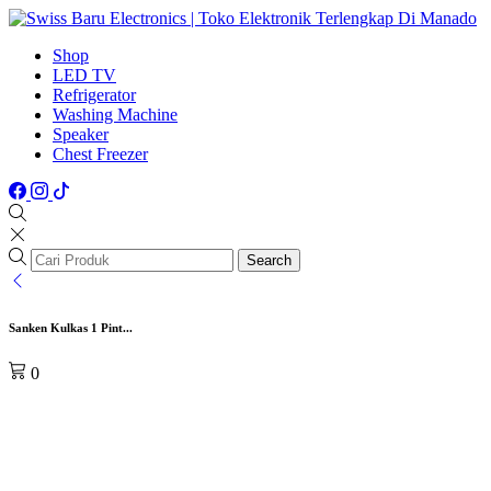
Shop
LED TV
Refrigerator
Washing Machine
Speaker
Chest Freezer
Search
Sanken Kulkas 1 Pint...
0