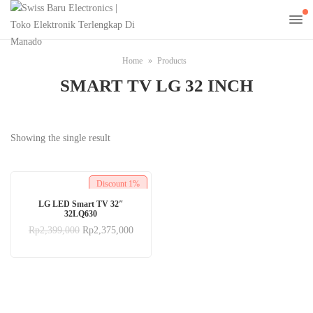
Home
Products
SMART TV LG 32 INCH
Showing the single result
Discount
1%
LG LED Smart TV 32″
32LQ630
Rp
2,399,000
Rp
2,375,000