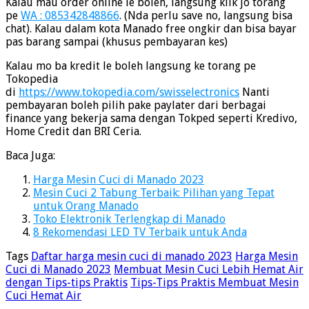
Kalau mau order online le boleh, langsung klik jo torang
pe
WA : 085342848866
. (Nda perlu save no, langsung bisa
chat). Kalau dalam kota Manado free ongkir dan bisa bayar
pas barang sampai (khusus pembayaran kes)
Kalau mo ba kredit le boleh langsung ke torang pe
Tokopedia
di
https://www.tokopedia.com/swisselectronics
Nanti
pembayaran boleh pilih pake paylater dari berbagai
finance yang bekerja sama dengan Tokped seperti Kredivo,
Home Credit dan BRI Ceria.
Baca Juga:
Harga Mesin Cuci di Manado 2023
Mesin Cuci 2 Tabung Terbaik: Pilihan yang Tepat
untuk Orang Manado
Toko Elektronik Terlengkap di Manado
8 Rekomendasi LED TV Terbaik untuk Anda
Tags
Daftar harga mesin cuci di manado 2023
Harga Mesin
Cuci di Manado 2023
Membuat Mesin Cuci Lebih Hemat Air
dengan Tips-tips Praktis
Tips-Tips Praktis Membuat Mesin
Cuci Hemat Air