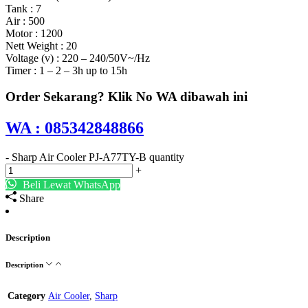
Tank : 7
Air : 500
Motor : 1200
Nett Weight : 20
Voltage (v) : 220 – 240/50V~/Hz
Timer : 1 – 2 – 3h up to 15h
Order Sekarang? Klik No WA dibawah ini
WA : 085342848866
-
Sharp Air Cooler PJ-A77TY-B quantity
+
Beli Lewat WhatsApp
Share
Description
Description
Category
Air Cooler
,
Sharp