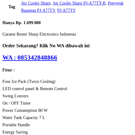
Air Cooler Sharp
,
Air Cooler Sharp PJ-A77TY-B
,
Penyejuk
Tag
Ruangan PJ-A77TY
,
PJ-A77TY
Hanya Rp. 1.699.000
Garansi Resmi Sharp Electronics Indonesia
Order Sekarang? Klik No WA dibawah ini
WA : 085342848866
Fitur :
Four Ice Pack (Twice Cooling)
LED control panel & Remote Control
Swing Louvers
On / OFF Timer
Power Consumption 80 W
Water Tank Capacity 7 L
Portable Handle
Energy Saving