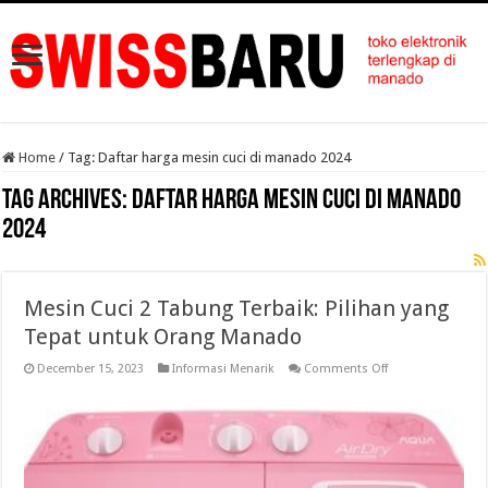
Home
/
Tag:
Daftar harga mesin cuci di manado 2024
Tag Archives:
Daftar harga mesin cuci di manado
2024
Mesin Cuci 2 Tabung Terbaik: Pilihan yang
Tepat untuk Orang Manado
on
December 15, 2023
Informasi Menarik
Comments Off
Mesin
Cuci
2
Tabung
Terbaik:
Pilihan
yang
Tepat