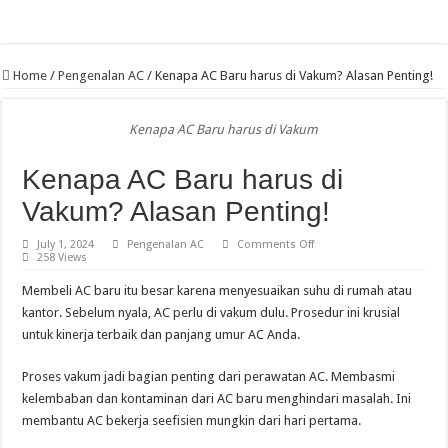
Home
/
Pengenalan AC
/
Kenapa AC Baru harus di Vakum? Alasan Penting!
Kenapa AC Baru harus di Vakum
Kenapa AC Baru harus di
Vakum? Alasan Penting!
on
July 1, 2024
Pengenalan AC
Comments Off
Kenapa
258 Views
AC
Baru
Membeli AC baru itu besar karena menyesuaikan suhu di rumah atau
harus
di
kantor. Sebelum nyala, AC perlu di vakum dulu. Prosedur ini krusial
Vakum?
untuk kinerja terbaik dan panjang umur AC Anda.
Alasan
Penting!
Proses vakum jadi bagian penting dari perawatan AC. Membasmi
kelembaban dan kontaminan dari AC baru menghindari masalah. Ini
membantu AC bekerja seefisien mungkin dari hari pertama.