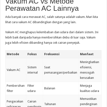
Vakum AC vs Metode
Perawatan AC Lainnya
Ada banyak cara merawat AC, salah satunya adalah vakum. Mari kita
lihat cara vakum AC dibandingkan dengan yang lain.
Vakum AC menghapus kelembaban dan udara dari dalam sistem. Ini
lebih baik daripada hanya membersihkan debu di luar saja. Vakum
juga lebih efisien dibanding hanya cek cairan penyejuk.
Metode
Fokus
Frekuensi
Manfaat
Meningkatkan
Sistem
Saat
efisiensi,
Vakum AC
internal
pemasangan/perbaikan
mencegah
kerusakan
Pembersihan
Filter
Menjaga
Bulanan
filter
udara
kualitas udara
Memastikan
Pengecekan
Cairan
Tahunan
pendinginan
refrigeran
pendingin