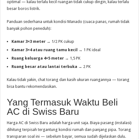
optimal — kalau terlalu kecil ruangan tidak cukup dingin, kalau terlalu
besar boros listrik.
Panduan sederhana untuk kondisi Manado (cuaca panas, rumah tidak
banyak pohon peneduh):
Kamar 3×3 meter
→ 1/2 PK cukup
Kamar 3×4 atau ruang tamu kecil
→ 1 PK ideal
Ruang keluarga 4×5 meter
→ 1,5 PK
Ruang besar atau lantai terbuka
→ 2 PK
Kalau tidak yakin, chat torang dan kasih ukuran ruangannya — torang
bisa bantu rekomendasikan.
Yang Termasuk Waktu Beli
AC di Swiss Baru
Harga AC di Swiss Baru adalah harga unit saja. Biaya pasang (instalasi)
dihitung terpisah tergantung kondisi rumah dan panjang pipa. Torang
transparan soal ini — sebelum bayar, semua sudah dijelaskan dulu.