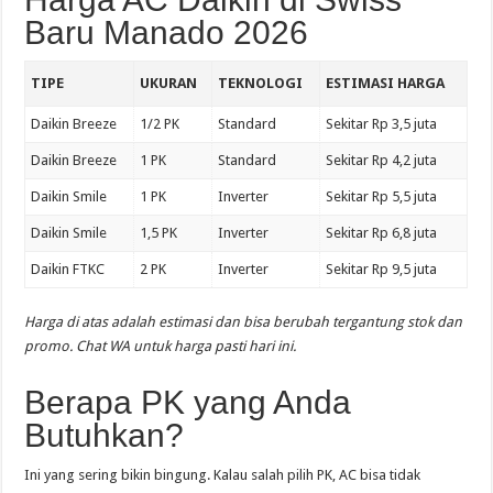
Baru Manado 2026
TIPE
UKURAN
TEKNOLOGI
ESTIMASI HARGA
Daikin Breeze
1/2 PK
Standard
Sekitar Rp 3,5 juta
Daikin Breeze
1 PK
Standard
Sekitar Rp 4,2 juta
Daikin Smile
1 PK
Inverter
Sekitar Rp 5,5 juta
Daikin Smile
1,5 PK
Inverter
Sekitar Rp 6,8 juta
Daikin FTKC
2 PK
Inverter
Sekitar Rp 9,5 juta
Harga di atas adalah estimasi dan bisa berubah tergantung stok dan
promo. Chat WA untuk harga pasti hari ini.
Berapa PK yang Anda
Butuhkan?
Ini yang sering bikin bingung. Kalau salah pilih PK, AC bisa tidak