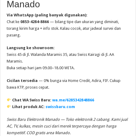
Manado
Via WhatsApp (paling banyak digunakan):
Chat ke
0853-4284-8866
— bilang tipe dan ukuran yang diminati,
torang kirim harga + info stok. Kalau cocok, atur jadwal survei dan
pasang.
Langsung ke showroom:
Swiss 45 di Jl. Walanda Maramis 35, atau Swiss Kairagi di Jl. AA
Maramis.
Buka setiap hari jam 09.00–18.00 WITA.
Cicilan tersedia
— 0% bunga via Home Credit, Adira, FIF. Cukup
bawa KTP, proses cepat.
Chat WA Swiss Baru:
wa.me/6285342848866
Lihat produk AC:
swissbaru.com
Swiss Baru Elektronik Manado — Toko elektronik 2 cabang. Kami jual
AC, TV, kulkas, mesin cuci dari merek terpercaya dengan harga
kompetitif. COD gratis area Manado.