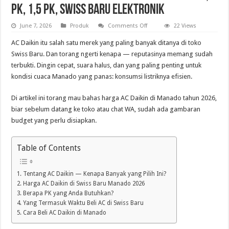
PK, 1,5 PK, Swiss Baru Elektronik
on
June 7, 2026
Produk
Comments Off
22 Views
Harga
AC
AC Daikin itu salah satu merek yang paling banyak ditanya di toko
Daikin
di
Swiss Baru. Dan torang ngerti kenapa — reputasinya memang sudah
Manado
terbukti. Dingin cepat, suara halus, dan yang paling penting untuk
2026
—
kondisi cuaca Manado yang panas: konsumsi listriknya efisien.
1/2
PK,
1
Di artikel ini torang mau bahas harga AC Daikin di Manado tahun 2026,
PK,
1,5
biar sebelum datang ke toko atau chat WA, sudah ada gambaran
PK,
Swiss
budget yang perlu disiapkan.
Baru
Elektronik
Table of Contents
Tentang AC Daikin — Kenapa Banyak yang Pilih Ini?
Harga AC Daikin di Swiss Baru Manado 2026
Berapa PK yang Anda Butuhkan?
Yang Termasuk Waktu Beli AC di Swiss Baru
Cara Beli AC Daikin di Manado