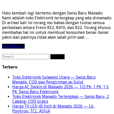
Freon
R32,
Halo kembali lagi bertemu dengan Swiss Baru Manado.
R410A,
Kami adalah toko Elektronik terlengkap yang ada dimanado.
DAN
Di artikel kali ini torang mo bahas dengan tuntas semua
R22
perbedaan antara Freon R32, R410, dan R22. Torang khusus
membahas hal ini untuk membuat konsumen benar-benar
yakin dan pastinya tidak akan salah pilih saat …
Read More »
Search
for:
Terbaru
Toko Elektronik Sulawesi Utara — Swiss Baru
Manado, COD dan Pengiriman se-Sulut
Harga AC Daikin di Manado 2026 — 1/2 PK, 1 PK, 1,5
PK, Swiss Baru Elektronik
Toko Elektronik Manado Terlengkap — Swiss Baru, 2
Cabang, COD Gratis
Harga TV LED 43 Inch di Manado 2026 — LG,
Polytron, TCL, AQUA